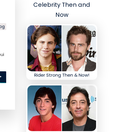
Celebrity Then and
Now
log
ui
Rider Strong Then & Now!